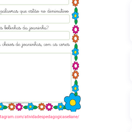
stagram.com/atividadespedagogicaseliane/