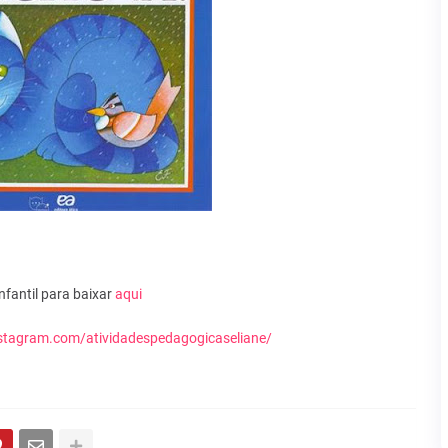
infantil para baixar
aqui
stagram.com/atividadespedagogicaseliane/